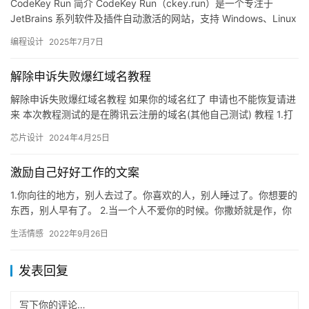
CodeKey Run 简介 CodeKey Run（ckey.run）是一个专注于
JetBrains 系列软件及插件自动激活的网站，支持 Windows、Linux
和 Mac…
编程设计
2025年7月7日
解除申诉失败爆红域名教程
解除申诉失败爆红域名教程 如果你的域名红了 申请也不能恢复请进
来 本次教程测试的是在腾讯云注册的域名(其他自己测试) 教程 1.打
开微信搜《腾讯云助手》2.找到在线客服《域名问题》…
芯片设计
2024年4月25日
激励自己好好工作的文案
1.你向往的地方，别人去过了。你喜欢的人，别人睡过了。你想要的
东西，别人早有了。 2.当一个人不爱你的时候。你撒娇就是作，你
吃醋就是小心眼，你想念就是打扰，你关心就是闲得慌。 3.…
生活情感
2022年9月26日
发表回复