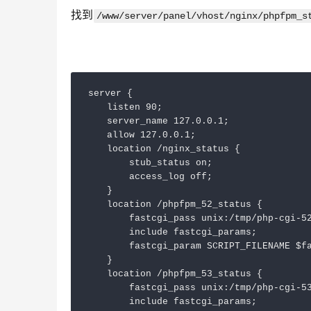
找到
/www/server/panel/vhost/nginx/phpfpm_s
server {

    listen 90;

    server_name 127.0.0.1;

    allow 127.0.0.1;

    location /nginx_status {

        stub_status on;

        access_log off;

    }

    location /phpfpm_52_status {

        fastcgi_pass unix:/tmp/php-cgi-52
        include fastcgi_params;

        fastcgi_param SCRIPT_FILENAME $fa
    }

    location /phpfpm_53_status {

        fastcgi_pass unix:/tmp/php-cgi-53
        include fastcgi_params;
