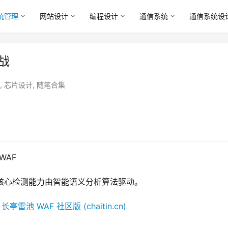
统管理
网站设计
编程设计
通信系统
通信系统设
战
,
芯片设计
,
随笔合集
WAF
F，核心检测能力由智能语义分析算法驱动。
：
长亭雷池 WAF 社区版 (chaitin.cn)