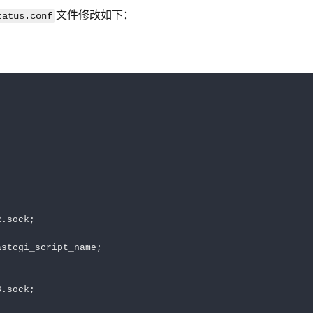
文件修改如下：
tatus.conf
.sock;

stcgi_script_name;

.sock;
