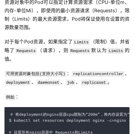
资源对象中的Pod可以指定计算资源需求（CPU-单位m、
内存-单位Mi），即使用的最小资源请求（Requests），限
制（Limits）的最大资源需求，Pod将保证使用在设置的资
源数量范围。
对于每个Pod资源，如果指定了
（限制）值，并省
Limits
略了
（请求），则
默认为
的
Requests
Requests
Limits
值。
：
、
可用资源对象包括(支持大小写)
replicationcontroller
、
、
、
。
deployment
daemonset
job
replicaset
：
例如
#
将deployment的nginx容器cpu限制为
“
200
m
”，
将内存设置为
“
5
$
kubectl
set
resources
deployment
nginx
-
c
=
nginx
--
#
设置所有nginx容器中
Requests和Limits