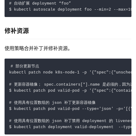
# 自动扩展 deployment “foo”
$ kubectl autoscale deployment foo --min
=
2
 --max
=
10
修补资源
使用策略合并补丁并修补资源。
# 部分更新节点
kubectl patch node k8s-node-1 -p 
'{"spec":{"unschedu
# 更新容器镜像； spec.containers[*].name 是必须的，因
$ kubectl patch pod valid-pod -p 
'{"spec":{"containe
# 使用具有位置数组的 json 补丁更新容器镜像
$ kubectl patch pod valid-pod --type
=
'json'
 -p
=
'[{"o
# 使用具有位置数组的 json 补丁禁用 deployment 的 livenessP
$ kubectl patch deployment valid-deployment  --type 