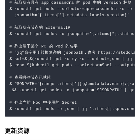
# 获取所有具有 app=cassandra 的 pod 中的 version 标签
$ kubectl get pods --selector
=
app
=
cassandra rc -o 
jsonpath
=
'{.items[*].metadata.labels.version}'
# 获取所有节点的 ExternalIP
$ kubectl get nodes -o 
jsonpath
=
'{.items[*].status.a
# 列出属于某个 PC 的 Pod 的名字
# “jq”命令用于转换复杂的 jsonpath，参考 https://stedolan.g
$ 
sel
=
${
$(
kubectl get rc my-rc --output
=
json 
|
 jq -j
$ 
echo
$(
kubectl get pods --selector
=
$sel
 --output
=
j
# 查看哪些节点已就绪
$ 
JSONPATH
=
'{range .items[*]}{@.metadata.name}:{rang
&&
 kubectl get nodes -o 
jsonpath
=
"
$JSONPATH
"
|
 grep
# 列出当前 Pod 中使用的 Secret
$ kubectl get pods -o json 
|
 jq 
'.items[].spec.conta
更新资源