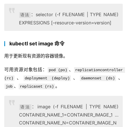
：selector (-f FILENAME | TYPE NAME)
语法
EXPRESSIONS [–resource-version=version]
kubectl set image 命令
用于更新现有资源的容器镜像。
可用资源对象包括：
、
pod (po)
replicationcontroller 
、
、
、
(rc)
deployment (deploy)
daemonset (ds)
、
。
job
replicaset (rs)
：image (-f FILENAME | TYPE NAME)
语法
CONTAINER_NAME_1=CONTAINER_IMAGE_1 …
CONTAINER_NAME_N=CONTAINER_IMAGE_N