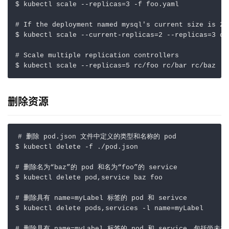
$ kubectl scale --replicas
=
3
 -f foo.yaml     

# If the deployment named mysql's current size is 2,
$ kubectl scale --current-replicas
=
2
 --replicas
=
3
 de
# Scale multiple replication controllers
$ kubectl scale --replicas
=
5
 rc/foo rc/bar rc/baz   
删除资源
# 删除 pod.json 文件中定义的类型和名称的 pod
$ kubectl delete -f ./pod.json        

# 删除名为“baz”的 pod 和名为“foo”的 service
$ kubectl delete pod,service baz foo      

# 删除具有 name=myLabel 标签的 pod 和 serivce
$ kubectl delete pods,services -l 
name
=
myLabel       