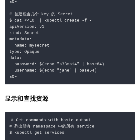
EOF
# 创建包含几个 key 的 Secret
$ cat <<EOF | kubectl create -f -
apiVersion
:
v1
kind
:
Secret
metadata
:
name
:
mysecret
type
:
Opaque
data
:
password
:
$(echo "s33msi4" | base64)
username
:
$(echo "jane" | base64)
EOF
显示和查找资源
# Get commands with basic output
# 列出所有 namespace 中的所有 service
$ kubectl get services            
