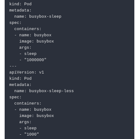
kind
:
Pod
metadata
:
name
:
busybox-sleep
spec
:
containers
:
  - 
name
:
busybox
image
:
busybox
args
:
    - 
sleep
    - 
"1000000"
---
apiVersion
:
v1
kind
:
Pod
metadata
:
name
:
busybox-sleep-less
spec
:
containers
:
  - 
name
:
busybox
image
:
busybox
args
:
    - 
sleep
    - 
"1000"