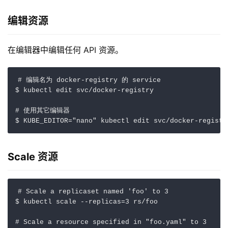
编辑资源
在编辑器中编辑任何 API 资源。
# 编辑名为 docker-registry 的 service
$ kubectl edit svc/docker-registry           

# 使用其它编辑器
$ 
KUBE_EDITOR
=
"nano"
 kubectl edit svc/docker-registr
Scale 资源
# Scale a replicaset named 'foo' to 3
$ kubectl scale --replicas
=
3
 rs/foo       

# Scale a resource specified in "foo.yaml" to 3