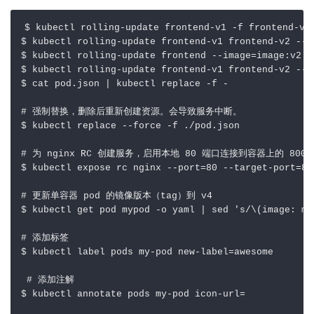
$ kubectl rolling-update frontend-v1 -f frontend-v2
$ kubectl rolling-update frontend-v1 frontend-v2 --i
$ kubectl rolling-update frontend --image
=
image:v2  
$ kubectl rolling-update frontend-v1 frontend-v2 --r
$ cat pod.json 
|
 kubectl replace -f -               
# 强制替换，删除后重新创建资源。会导致服务中断。
$ kubectl replace --force -f ./pod.json

# 为 nginx RC 创建服务，启用本地 80 端口连接到容器上的 8000
$ kubectl expose rc nginx --port
=
80
 --target-port
=
80
# 更新单容器 pod 的镜像版本（tag）到 v4
$ kubectl get pod mypod -o yaml 
|
 sed 
's/\(image: my
# 添加标签
$ kubectl label pods my-pod new-label
=
awesome        
# 添加注解
$ kubectl annotate pods my-pod icon-url
=