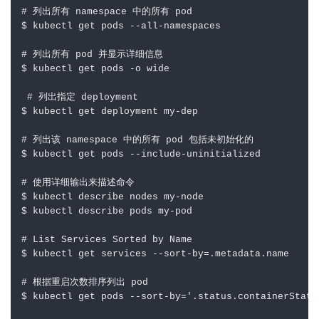
# 列出所有 namespace 中的所有 pod
$ kubectl get pods --all-namespaces  

# 列出所有 pod 并显示详细信息
$ kubectl get pods -o wide      

# 列出指定 deployment
$ kubectl get deployment my-dep      

# 列出该 namespace 中的所有 pod 包括未初始化的
$ kubectl get pods --include-uninitialized      

# 使用详细输出来描述命令
$ kubectl describe nodes my-node

$ kubectl describe pods my-pod

# List Services Sorted by Name
$ kubectl get services --sort-by
=
.metadata.name 

# 根据重启次数排序列出 pod
$ kubectl get pods --sort-by
=
'.status.containerStatu