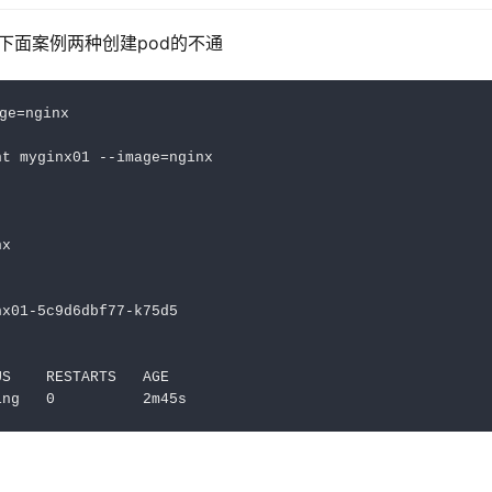
不了，下面案例两种创建pod的不通
ge=nginx

t myginx01 --image=nginx

x

x01-5c9d6dbf77-k75d5

S    RESTARTS   AGE

ing   0          2m45s