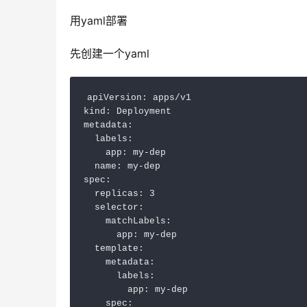
用yaml部署
先创建一个yaml
apiVersion: apps/v1

kind: Deployment

metadata:

  labels:

    app: my-dep

  name: my-dep

spec:

  replicas: 3

  selector:

    matchLabels:

      app: my-dep

  template:

    metadata:

      labels:

        app: my-dep

    spec:
