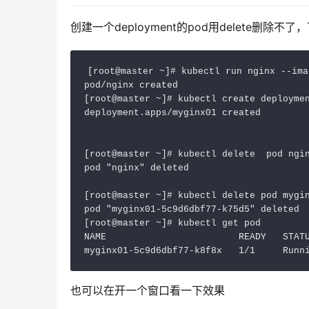
创建一个deployment的pod用delete删除
[root@master ~]# kubectl run nginx --ima
pod/nginx created

[root@master ~]# kubectl create deploymen
deployment.apps/myginx01 created

[root@master ~]# kubectl delete  pod ngin
pod "nginx" deleted

[root@master ~]# kubectl delete pod mygin
pod "myginx01-5c9d6dbf77-k75d5" deleted

[root@master ~]# kubectl get pod 

NAME                        READY   STATU
myginx01-5c9d6dbf77-k8f8x   1/1     Runn
也可以在开一个窗口看一下效果