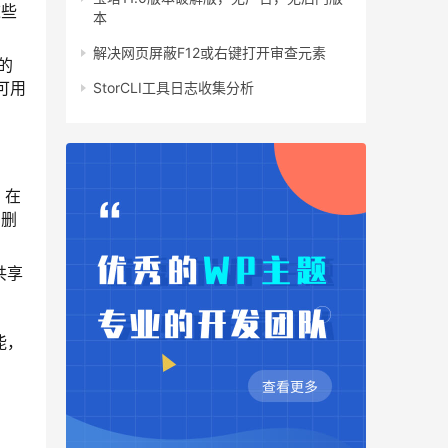
这些
本
解决网页屏蔽F12或右键打开审查元素
的
可用
StorCLI工具日志收集分析
，在
和删
共享
能，