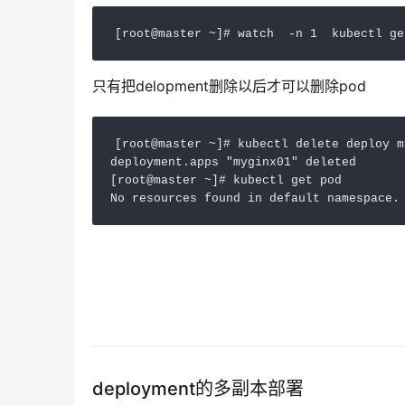
[root
@master
 ~]
# watch  -n 1  kubectl ge
只有把delopment删除以后才可以删除pod
[root@master ~]# kubectl delete deploy m
deployment.apps "myginx01" deleted

[root@master ~]# kubectl get pod

No resources found in default namespace.
deployment的多副本部署