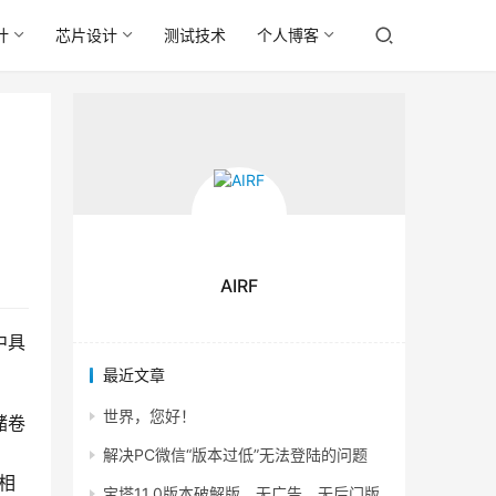
计
芯片设计
测试技术
个人博客
AIRF
中具
最近文章
世界，您好！
储卷
解决PC微信“版本过低”无法登陆的问题
组相
宝塔11.0版本破解版，无广告，无后门版