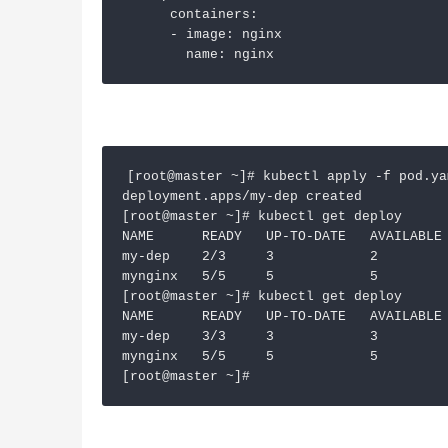
      containers:

      - image: nginx

        name: nginx
[root@master ~]# kubectl apply -f pod.yam
deployment.apps/my-dep created

[root@master ~]# kubectl get deploy

NAME      READY   UP-TO-DATE   AVAILABLE 
my-dep    2/3     3            2         
mynginx   5/5     5            5         
[root@master ~]# kubectl get deploy

NAME      READY   UP-TO-DATE   AVAILABLE 
my-dep    3/3     3            3         
mynginx   5/5     5            5         
[root@master ~]# 