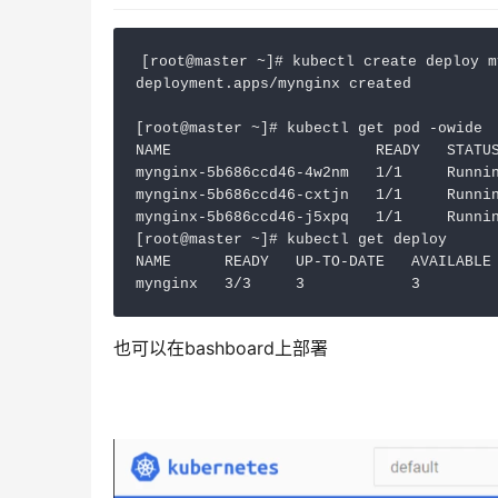
[root@master ~]# kubectl create deploy m
deployment.apps/mynginx created

[root@master ~]# kubectl get pod -owide

NAME                       READY   STATUS
mynginx-5b686ccd46-4w2nm   1/1     Runnin
mynginx-5b686ccd46-cxtjn   1/1     Runnin
mynginx-5b686ccd46-j5xpq   1/1     Runnin
[root@master ~]# kubectl get deploy

NAME      READY   UP-TO-DATE   AVAILABLE 
mynginx   3/3     3            3        
也可以在bashboard上部署