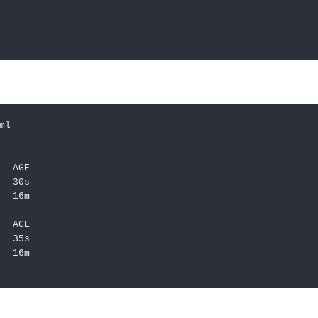
l 

  AGE

  30s

  16m

  AGE

  35s

  16m
